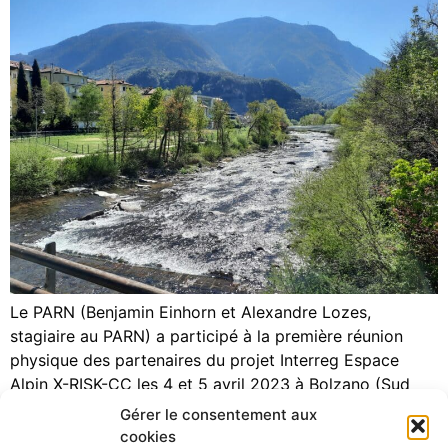
Le PARN (Benjamin Einhorn et Alexandre Lozes,
stagiaire au PARN) a participé à la première réunion
physique des partenaires du projet Interreg Espace
Alpin X-RISK-CC les 4 et 5 avril 2023 à Bolzano (Sud
Tyrol), aux côtés d’Auvergne-Rhône-Alpes Energie-
Gérer le consentement aux
Environnement (Laurence Monnet, Vianney Chretien et
cookies