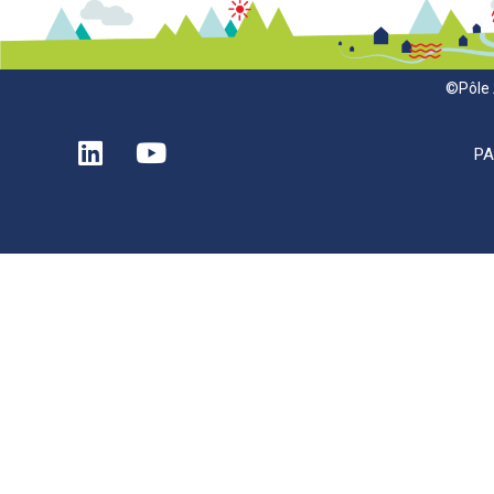
©Pôle 
P