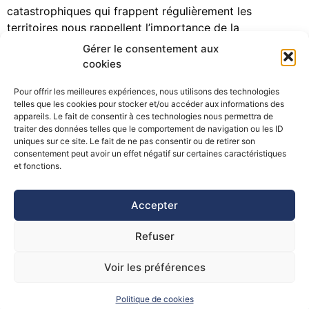
catastrophiques qui frappent régulièrement les
territoires nous rappellent l’importance de la
préparation, de la planification et de la capitalisation.
Gérer le consentement aux
Chaque acteur, décisionnel, opérationnel, devient ainsi à
cookies
son niveau, de plus en plus proactif et participatif. Et
Pour offrir les meilleures expériences, nous utilisons des technologies
après, quand l’épisode naturel est […]
telles que les cookies pour stocker et/ou accéder aux informations des
appareils. Le fait de consentir à ces technologies nous permettra de
traiter des données telles que le comportement de navigation ou les ID
uniques sur ce site. Le fait de ne pas consentir ou de retirer son
consentement peut avoir un effet négatif sur certaines caractéristiques
©Pôle Alpin d’études et de recherche pour la prévention des
et fonctions.
Risques Naturels (PARN)
Accepter
Refuser
Voir les préférences
Politique de cookies
Mentions Légales
Politique de Cookies
Contact