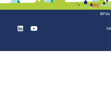
©Pôle 
P