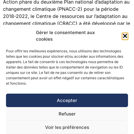
Action phare du deuxième Plan national d’adaptation au
changement climatique (PNACC-2) pour la période
2018-2022, le Centre de ressources sur l’adaptation au
changement climatique (CRACC) a été développé par le
Cerema (Centre d’études et d’expertise sur les risques,
Gérer le consentement aux
l’environnement, la mobilité et l’aménagement), sous le
cookies
pilotage du ministère de la Transition écologique, et en
Pour offrir les meilleures expériences, nous utilisons des technologies
partenariat […]
telles que les cookies pour stocker et/ou accéder aux informations des
appareils. Le fait de consentir à ces technologies nous permettra de
traiter des données telles que le comportement de navigation ou les ID
uniques sur ce site. Le fait de ne pas consentir ou de retirer son
consentement peut avoir un effet négatif sur certaines caractéristiques
©Pôle Alpin d’études et de recherche pour la prévention des
et fonctions.
Risques Naturels (PARN)
Accepter
Refuser
Voir les préférences