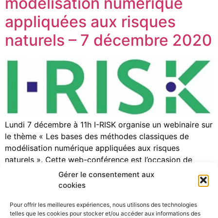
modélisation numérique
appliquées aux risques
naturels – 7 décembre 2020
Lundi 7 décembre à 11h I-RISK organise un webinaire sur
le thème « Les bases des méthodes classiques de
modélisation numérique appliquées aux risques
naturels ». Cette web-conférence est l’occasion de
revisiter les bases des méthodes classiques de
Gérer le consentement aux
modélisation numérique avec éléments finis et éléments
cookies
discrets. Les méthodes seront illustrées d’exemples
Pour offrir les meilleures expériences, nous utilisons des technologies
d’application : en géotechnique pour des […]
telles que les cookies pour stocker et/ou accéder aux informations des