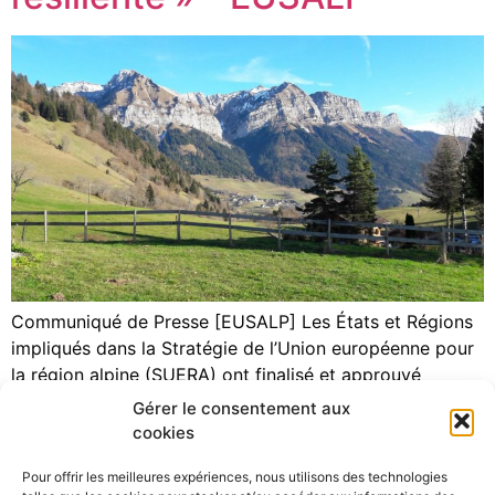
Communiqué de Presse [EUSALP] Les États et Régions
impliqués dans la Stratégie de l’Union européenne pour
la région alpine (SUERA) ont finalisé et approuvé
vendredi dernier 12 juin 2020 le Manifeste « Ensemble,
Gérer le consentement aux
construisons une région alpine durable et résiliente ».
cookies
C’est le premier résultat politique marquant de la
Pour offrir les meilleures expériences, nous utilisons des technologies
présidence française de la SUERA assumée […]