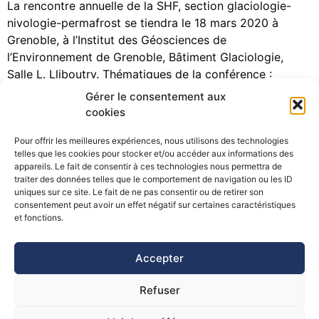
La rencontre annuelle de la SHF, section glaciologie-
nivologie-permafrost se tiendra le 18 mars 2020 à
Grenoble, à l’Institut des Géosciences de
l’Environnement de Grenoble, Bâtiment Glaciologie,
Salle L. Lliboutry. Thématiques de la conférence :
Etudes de processus Bassins versants Prévision des
Gérer le consentement aux
risques Impacts du changement climatique Observation,
cookies
instrumentation Télédétection Modélisation numérique
Pour offrir les meilleures expériences, nous utilisons des technologies
Milieux enneigés et/ou englacés […]
telles que les cookies pour stocker et/ou accéder aux informations des
appareils. Le fait de consentir à ces technologies nous permettra de
traiter des données telles que le comportement de navigation ou les ID
uniques sur ce site. Le fait de ne pas consentir ou de retirer son
consentement peut avoir un effet négatif sur certaines caractéristiques
©Pôle Alpin d’études et de recherche pour la prévention des
et fonctions.
Risques Naturels (PARN)
Accepter
Refuser