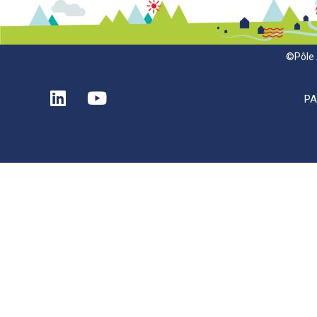
©Pôle 
P