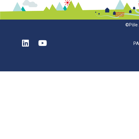
©Pôle 
P