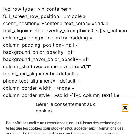
[vc_row type= »in_container »
full_screen_row_position= »middle »
scene_position= »center » text_color= »dark »
text_align= »left » overlay_strength= »0.3″][vc_column
column_padding= »no-extra-padding »
column_padding_position= »all »
background_color_opacity= »1″
background_hover_color_opacity= »1″
column_shadow= »none » width= »1/1″
tablet_text_alignment= »default »
phone_text_alignment= »default »
column_border_width= »none »
column_border_style= »solid »][vc_column_text] Le
PARN (Benjamin Einhorn) a participé à la 5ème réunion
Gérer le consentement aux
du Groupe d’Action 8 de la SUERA les 12 et 13 avril
cookies
2018 à Piran (Slovénie) pour représenter les acteurs
Pour offrir les meilleures expériences, nous utilisons des technologies
français de la gestion des risques naturels, aux […]
telles que les cookies pour stocker et/ou accéder aux informations des
appareils. Le fait de consentir à ces technologies nous permettra de