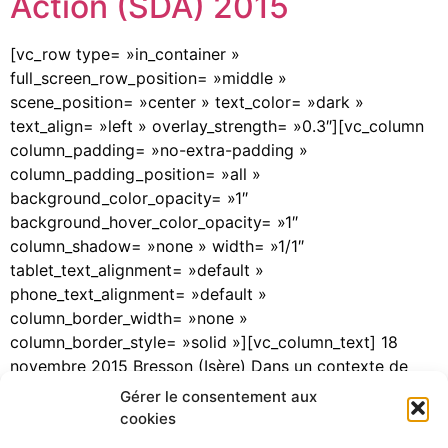
Action (SDA) 2015
[vc_row type= »in_container »
full_screen_row_position= »middle »
scene_position= »center » text_color= »dark »
text_align= »left » overlay_strength= »0.3″][vc_column
column_padding= »no-extra-padding »
column_padding_position= »all »
background_color_opacity= »1″
background_hover_color_opacity= »1″
column_shadow= »none » width= »1/1″
tablet_text_alignment= »default »
phone_text_alignment= »default »
column_border_width= »none »
column_border_style= »solid »][vc_column_text] 18
novembre 2015 Bresson (Isère) Dans un contexte de
lancement de la programmation CIMA-POIA, l’année
Gérer le consentement aux
2015 a constitué une année favorable à l’émergence de
cookies
nouvelles idées, qui se structurent aujourd’hui au sein de