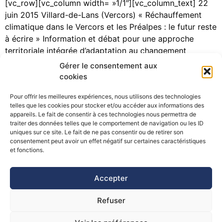
[vc_row][vc_column width= »1/1″][vc_column_text] 22
juin 2015 Villard-de-Lans (Vercors) « Réchauffement
climatique dans le Vercors et les Préalpes : le futur reste
à écrire » Information et débat pour une approche
territoriale intégrée d’adaptation au changement
climatique Lancement du projet GICC ADAMONT Le
Gérer le consentement aux
projet « Impacts du changement climatique et
cookies
Adaptation en territoire de Montagne (ADAMONT) »,
Pour offrir les meilleures expériences, nous utilisons des technologies
porté par […]
telles que les cookies pour stocker et/ou accéder aux informations des
appareils. Le fait de consentir à ces technologies nous permettra de
traiter des données telles que le comportement de navigation ou les ID
uniques sur ce site. Le fait de ne pas consentir ou de retirer son
consentement peut avoir un effet négatif sur certaines caractéristiques
©Pôle Alpin d’études et de recherche pour la prévention des
et fonctions.
Risques Naturels (PARN)
Accepter
Refuser