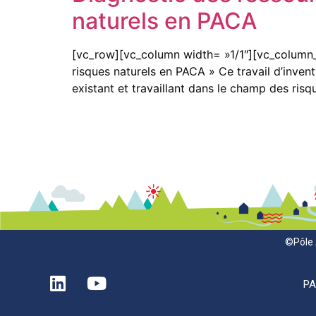
naturels en PACA
[vc_row][vc_column width= »1/1″][vc_column_te
risques naturels en PACA » Ce travail d’invent
existant et travaillant dans le champ des risq
©Pôle 
P