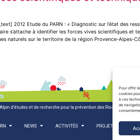
xt] 2012 Etude du PARN : « Diagnostic sur l’état des resso
aire s’attache à identifier les forces vives scientifiques et
ues naturels sur le territoire de la région Provence-Alpes-Cô
Pour offrir 
cookies pour
à ces techn
de navigatio
Alpin d’études et de recherche pour la prévention des Risques Naturels
consentement
ARN
NEWS
ACTIVITÉS
PROJETS
PO
Ac