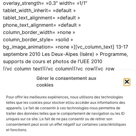
overlay_strength= »0.3″ width= »1/1″
tablet_width_inherit= »default »
tablet_text_alignment= »default »
phone_text_alignment= »default »
column_border_width= »none »
column_border_style= »solid »
bg_image_animation= »none »][vc_column_text] 13-17
septembre 2010 Les Deux-Alpes (Isère) » Programme,
supports de cours et photos de l’UEE 2010
[/vc_column_text][/vc_column][/vc_row][vc_row
type= »in_container »
Gérer le consentement aux
full_screen_row_position= »middle »
cookies
column_margin= »default »
Pour offrir les meilleures expériences, nous utilisons des technologies
column_direction= »default » […]
telles que les cookies pour stocker et/ou accéder aux informations des
appareils. Le fait de consentir à ces technologies nous permettra de
traiter des données telles que le comportement de navigation ou les ID
uniques sur ce site. Le fait de ne pas consentir ou de retirer son
consentement peut avoir un effet négatif sur certaines caractéristiques
©Pôle Alpin d’études et de recherche pour la prévention des
et fonctions.
Risques Naturels (PARN)