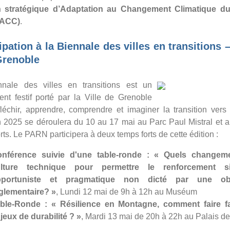
n stratégique d’Adaptation au Changement Climatique du
PACC)
.
ipation à la Biennale des villes en transitions 
Grenoble
nale des villes en transitions est un
nt festif porté par la Ville de Grenoble
fléchir, apprendre, comprendre et imaginer la transition vers
on 2025 se déroulera du 10 au 17 mai au Parc Paul Mistral et a
ts. Le PARN participera à deux temps forts de cette édition :
nférence suivie d'une table-ronde : « Quels changem
ulture technique pour permettre le renforcement s
pportuniste et pragmatique non dicté par une obl
glementaire?
»
, Lundi 12 mai de 9h à 12h au Muséum
ble-Ronde : « Résilience en Montagne, comment faire f
jeux de durabilité ? »
, Mardi 13 mai de 20h à 22h au Palais de