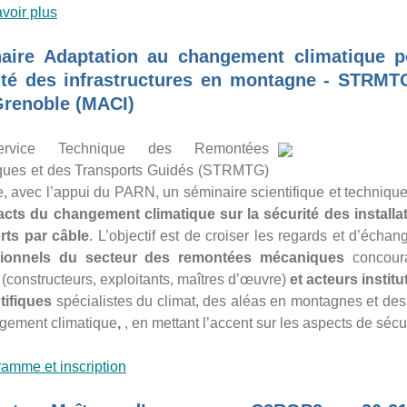
voir plus
aire Adaptation au changement climatique p
ité des infrastructures en montagne - STRMT
Grenoble (MACI)
rvice Technique des Remontées
ues et des Transports Guidés (STRMTG)
, avec l’appui du PARN, un séminaire scientifique et techniqu
acts du changement climatique sur
la sécurité d
es installa
rts par câble
. L’objectif est de croiser les regards et d’échan
sionnels du secteur des remontées mécaniques
concoura
 (constructeurs, exploitants, maîtres d’œuvre)
et acteurs instit
tifiques
spécialistes du climat, des aléas en montagnes et des
gement climatique
,
, en mettant l’accent sur les aspects de sécur
amme et inscription