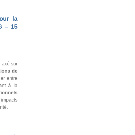
our la
G – 15
e axé sur
tions de
ger entre
nt à la
utionnels
 impacts
ité.