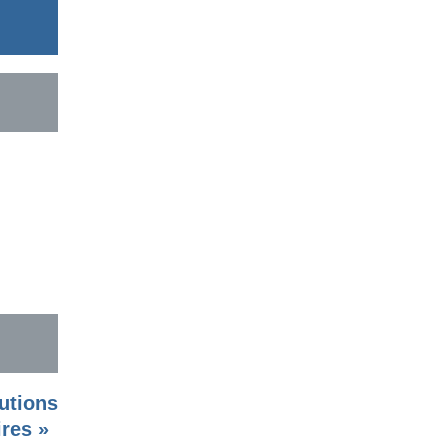
utions
ires »