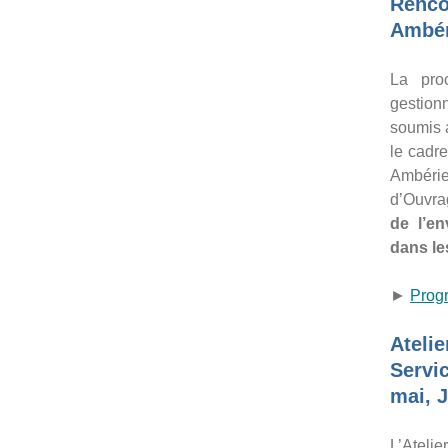
Renco
Ambér
La pro
gestion
soumis 
le cadr
Ambérie
d’Ouvra
de l’e
dans le
►
Prog
Ateli
Servi
mai, J
L’Ateli