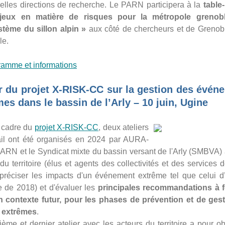
elles directions de recherche. Le PARN participera à la
table
jeux en matière de risques pour la métropole grenobl
stème du sillon alpin »
aux côté de chercheurs et de Grenob
le.
ramme et informations
er du projet X-RISK-CC sur la gestion des évén
es dans le bassin de l’Arly – 10 juin, Ugine
 cadre du
projet X-RISK-CC
, deux ateliers
ail ont été organisés en 2024 par AURA-
PARN et le Syndicat mixte du bassin versant de l'Arly (SMBVA) 
du territoire (élus et agents des collectivités et des services de
 préciser les impacts d'un événement extrême tel que celui d
e de 2018) et d'évaluer les
principales recommandations à 
 contexte futur, pour les phases de prévention et de ges
 extrêmes
.
ième et dernier atelier avec les acteurs du territoire a pour ob