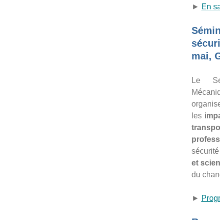
►
En sa
Sémin
sécur
mai, 
Le Se
Mécaniq
organise
les
imp
transpo
profes
sécurité
et
scien
du chan
►
Progr