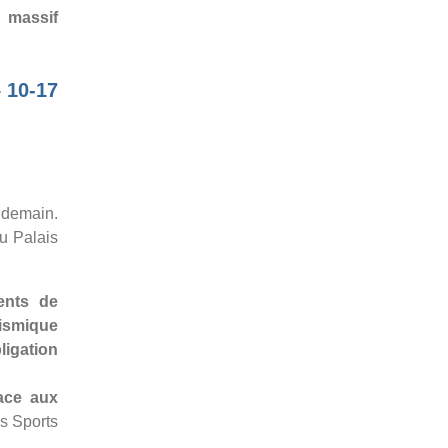
 massif
– 10-17
 demain.
u Palais
ents de
ismique
igation
ace aux
s Sports