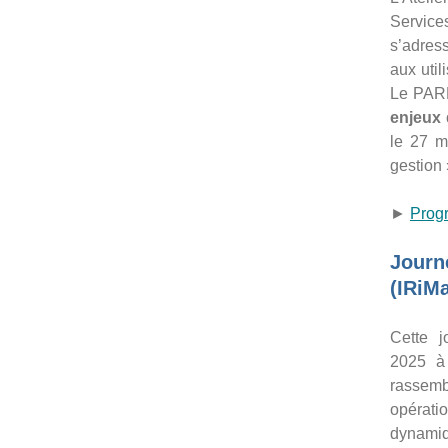
Service
s’adress
aux util
Le PARN
enjeux 
le 27 m
gestion
►
Prog
Journ
(IRiMa
Cette j
2025 à
rassemb
opérati
dynamiq