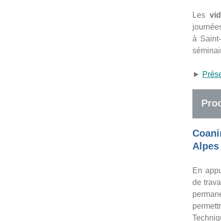
Les
vi
journée
à Saint
séminai
►
Prése
Pro
Coani
Alpes
En appu
de trav
permane
permett
Techniq