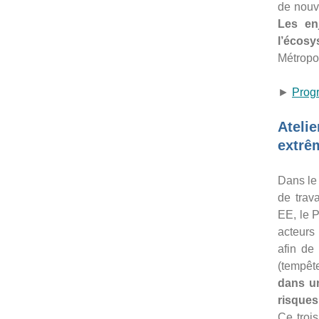
de nouv
Les en
l’écosy
Métropo
►
Prog
Ateli
extrêm
Dans le
de trav
EE, le 
acteurs 
afin de
(tempêt
dans un
risques
Ce trois