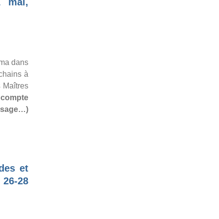
1 mai,
ema dans
chains à
 Maîtres
n compte
ysage…)
des et
 26-28