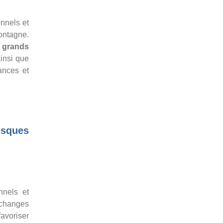
onnels et
montagne.
s grands
insi que
ances et
isques
nnels et
échanges
avoriser