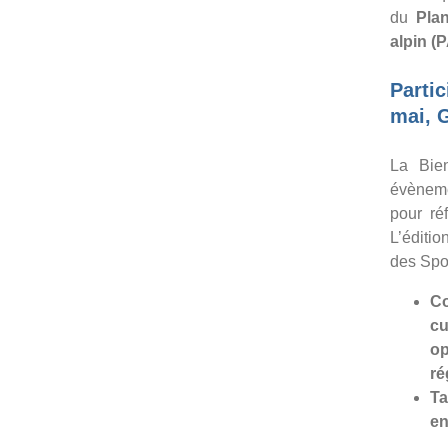
du
Pla
alpin (
Partic
mai, 
La Bien
évèneme
pour ré
L’éditi
des Spor
Co
c
o
ré
Ta
en