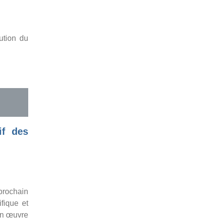
ution du
if des
prochain
fique et
en œuvre