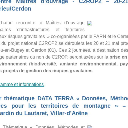
ntre Maîtres d’ouvrage - C2ROP2 – 20-2
ieu/Cerdon
chaine rencontre « Maîtres d’ouvrage
naires d’infrastructures et territoires
aux risques gravitaires » co-organisées par le PARN et le Cer
e du projet national C2ROP2 se déroulera les 20 et 21 mai pro
u-en-Bugey et Cerdon (01). Ces 2 journées, à destination des
ge partenaires ou non de C2ROP, seront axées sur la
prise e
nvironnement (biodiversité, amiante environnemental, pa
s projets de gestion des risques gravitaires
.
ramme et informations
er thématique DATA TERRA « Données, Métho
ces pour les territoires de montagne » –
ardin du Lautaret, Villar-d’Arêne
er Thématique « Données, Méthodes et