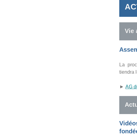
AC
Vie 
Assem
La pro
tiendra 
►
AG d
Actu
Vidéo
fondée